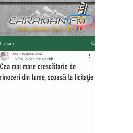
Radioul Românesc Nr.1 în UK
Postare
dorinacojocarumd
13 feb. 2023
1 min de citit
Cea mai mare crescătorie de
rinoceri din lume, scoasă la licitaţie