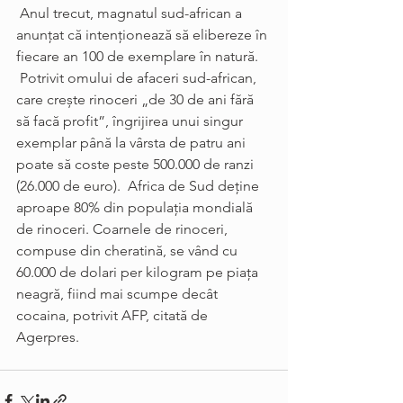
 Anul trecut, magnatul sud-african a 
anunţat că intenţionează să elibereze în 
fiecare an 100 de exemplare în natură.
 Potrivit omului de afaceri sud-african, 
care creşte rinoceri „de 30 de ani fără 
să facă profit”, îngrijirea unui singur 
exemplar până la vârsta de patru ani 
poate să coste peste 500.000 de ranzi 
(26.000 de euro).  Africa de Sud deţine 
aproape 80% din populaţia mondială 
de rinoceri. Coarnele de rinoceri, 
compuse din cheratină, se vând cu 
60.000 de dolari per kilogram pe piaţa 
neagră, fiind mai scumpe decât 
cocaina, potrivit AFP, citată de 
Agerpres.