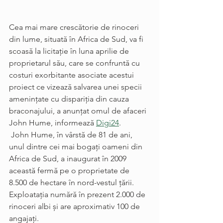
Cea mai mare crescătorie de rinoceri 
din lume, situată în Africa de Sud, va fi 
scoasă la licitaţie în luna aprilie de 
proprietarul său, care se confruntă cu 
costuri exorbitante asociate acestui 
proiect ce vizează salvarea unei specii 
ameninţate cu dispariţia din cauza 
braconajului, a anunţat omul de afaceri 
John Hume, informează 
Digi24
.
 John Hume, în vârstă de 81 de ani, 
unul dintre cei mai bogaţi oameni din 
Africa de Sud, a inaugurat în 2009 
această fermă pe o proprietate de 
8.500 de hectare în nord-vestul ţării. 
Exploataţia numără în prezent 2.000 de 
rinoceri albi şi are aproximativ 100 de 
angajaţi.