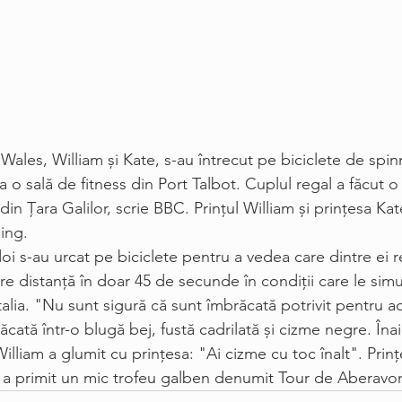
e Wales, William şi Kate, s-au întrecut pe biciclete de spi
a o sală de fitness din Port Talbot. Cuplul regal a făcut o v
din Țara Galilor, scrie BBC. Prințul William și prințesa Kat
ing. 
 doi s-au urcat pe biciclete pentru a vedea care dintre ei 
e distanță în doar 45 de secunde în condiții care le simu
talia. "Nu sunt sigură că sunt îmbrăcată potrivit pentru a
ăcată într-o blugă bej, fustă cadrilată și cizme negre. Îna
 William a glumit cu prințesa: "Ai cizme cu toc înalt". Prin
și a primit un mic trofeu galben denumit Tour de Aberavo