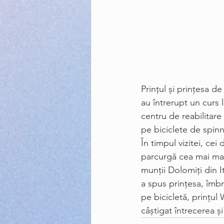
Prinţul şi prinţesa d
au întrerupt un curs l
centru de reabilitare 
pe biciclete de spinn
În timpul vizitei, cei
parcurgă cea mai mar
munții Dolomiți din I
a spus prințesa, îmbr
pe bicicletă, prințul
câștigat întrecerea 