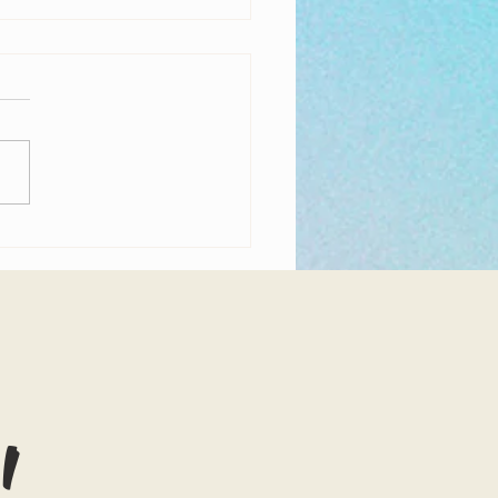
Britanie nu va înapoia Greciei
le luate de la Parthenon
!