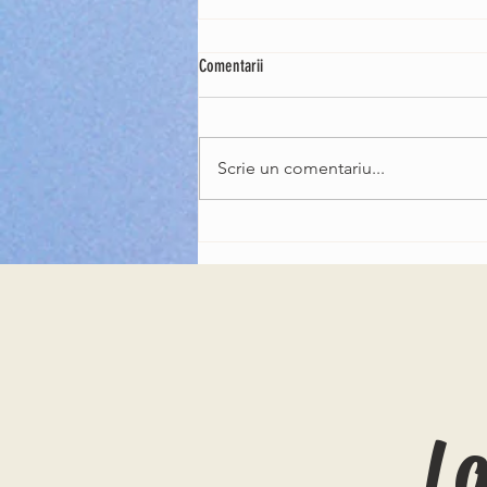
Comentarii
Scrie un comentariu...
Chitaristul trupei Queen, Brian May, a
devenit cavaler al Ordinului Imperial
Britanic
L