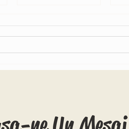
Cât te costă să trăiești un an pe o
Marea 
navă de croazieră care face înconjurul
statui
lumii
asa-ne Un Mesaj