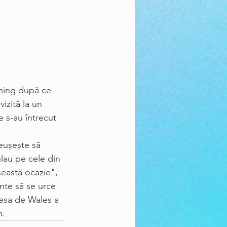
nning după ce 
izită la un 
e s-au întrecut 
reușește să 
lau pe cele din 
ceastă ocazie", 
inte să se urce 
țesa de Wales a 
n.