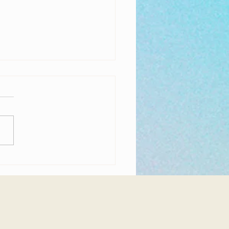
Britanie nu va înapoia Greciei
le luate de la Parthenon