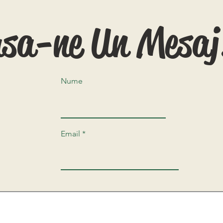
asa-ne Un Mesaj
Nume
Email