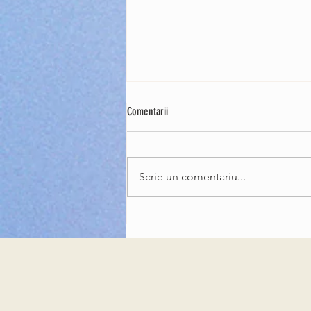
Comentarii
Scrie un comentariu...
Chitaristul trupei Queen, Brian May, a
devenit cavaler al Ordinului Imperial
Britanic