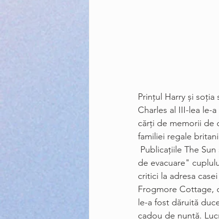
Prinţul Harry şi soţi
Charles al III-lea le
cărţi de memorii de c
familiei regale britan
 Publicaţiile The Sun şi The Telegraph relatează că Palatul Buckingham a trimis o "înştiinţare 
de evacuare" cuplului
critici la adresa casei
Frogmore Cottage, o 
le-a fost dăruită duc
cadou de nuntă. Lucr