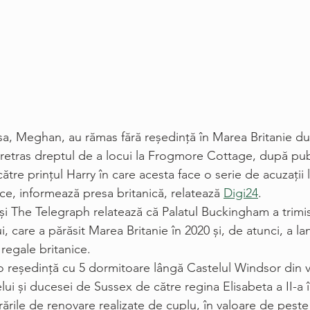
a sa, Meghan, au rămas fără reşedinţă în Marea Britanie d
-a retras dreptul de a locui la Frogmore Cottage, după pub
ătre prinţul Harry în care acesta face o serie de acuzaţii 
ice, informează presa britanică, relatează 
Digi24
.
, care a părăsit Marea Britanie în 2020 şi, de atunci, a 
 regale britanice. 
reşedinţă cu 5 dormitoare lângă Castelul Windsor din v
elui şi ducesei de Sussex de către regina Elisabeta a II-a 
ările de renovare realizate de cuplu, în valoare de peste