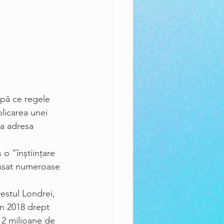
upă ce regele 
licarea unei 
la adresa 
lansat numeroase 
estul Londrei, 
în 2018 drept 
 2 milioane de 