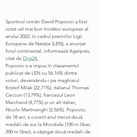
Sportivul român David Popovici a fost 
votat cel mai bun înotător european al 
anului 2022, în cadrul premiilor Ligii 
Europene de Nataţie (LEN), a anunţat 
forul continental, informează Agerpres, 
citat de 
Digi24.
Popovici s-a impus în clasamentul 
publicat de LEN cu 56,16% dintre 
voturi, devansându-i pe maghiarul 
Kristof Milak (22,71%), italianul Thomas 
Ceccon (13,79%), francezul Leon 
Marchand (4,77%) şi un alt italian, 
Nicolo Martinenghi (2,56%). Popovici, 
de 18 ani, a cucerit anul trecut două 
medalii de aur la Mondiale (100 m liber, 
200 m liber), a câştigat două medalii de 