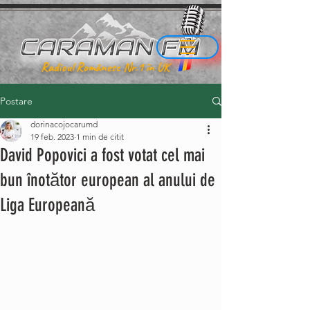
Radioul Românesc Nr.1 în UK
Postare
dorinacojocarumd
19 feb. 2023
1 min de citit
David Popovici a fost votat cel mai
bun înotător european al anului de
Liga Europeană